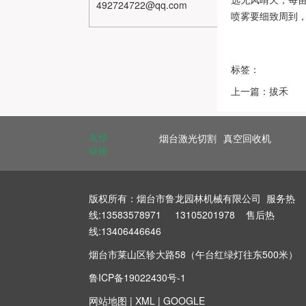
492724722@qq.com
喷雾要细致周到
标签：
上一篇：拔禾
友情
烟台激光切割
真空回收机
链接
版权所有：烟台市鲁龙园林机械有限公司 服务热
线:13583578971 13105201978 售后热
线:13406446646
烟台市莱山区轸大路58（午台红绿灯往东500米）
鲁ICP备19022430号-1
网站地图
|
XML
|
GOOGLE