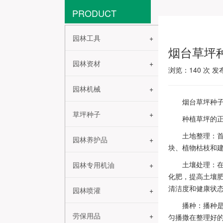
PRODUCT
园林工具
烟台草坪
园林资材
浏览：
140
次 发布
园林机械
烟台草坪种
草坪种子
种植草坪的
土地整理：
园林养护品
块、植物枯枝和
土壤处理：
园林专用机油
化肥，提高土壤
清洁度和健康状
园林喷灌
播种：播种
劳保用品
匀播撒在整理好