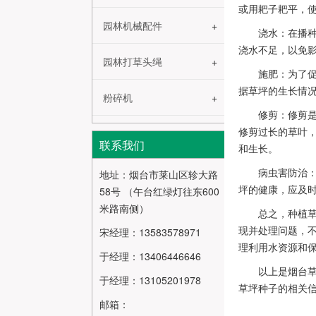
或用耙子耙平，
园林机械配件
浇水：在播
浇水不足，以免
园林打草头绳
施肥：为了
据草坪的生长情
粉碎机
修剪：修剪
修剪过长的草叶
联系我们
和生长。
病虫害防治
地址：烟台市莱山区轸大路
坪的健康，应及
58号 （午台红绿灯往东600
米路南侧）
总之，种植
现并处理问题，
宋经理：13583578971
理利用水资源和
于经理：13406446646
以上是烟台
于经理：13105201978
草坪种子的相关
邮箱：