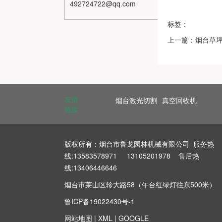
492724722@qq.com
标签：
上一篇：烟台草
友情
烟台激光切割
真空回收机
链接
版权所有：烟台市鲁龙园林机械有限公司 服务热
线:13583578971 13105201978 售后热
线:13406446646
烟台市莱山区轸大路58（午台红绿灯往东500米）
鲁ICP备19022430号-1
网站地图
|
XML
|
GOOGLE