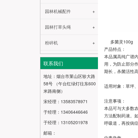
园林机械配件
园林打草头绳
多菌灵100g
粉碎机
产品特点：
本品属高纯广谱
联系我们
用，为防止部分
期长，杀菌活性
地址：烟台市莱山区轸大路
58号 （午台红绿灯往东600
适用对象：草坪
米路南侧）
注意事项：
宋经理：13583578971
本品可与大多数
于经理：13406446646
方法配制药液。
于经理：13105201978
呼吸道，再按病
邮箱：
中毒急救