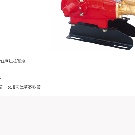
三缸高压柱塞泵
：
篇：农用高压喷雾软管