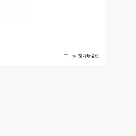
下一篇:圆刀割灌机