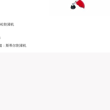
小松割灌机
：
篇：斯蒂尔割灌机