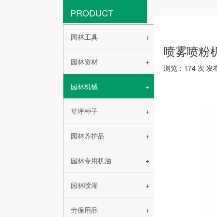
PRODUCT
园林工具
喷雾喷粉
园林资材
浏览：
174
次 发布
园林机械
草坪种子
园林养护品
园林专用机油
园林喷灌
劳保用品