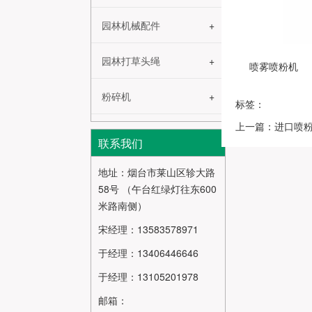
园林机械配件
园林打草头绳
喷雾喷粉机
粉碎机
标签：
上一篇：进口喷
联系我们
地址：烟台市莱山区轸大路
58号 （午台红绿灯往东600
米路南侧）
宋经理：13583578971
于经理：13406446646
于经理：13105201978
邮箱：