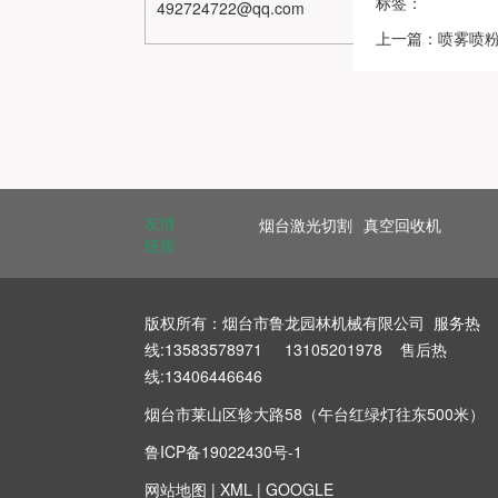
标签：
492724722@qq.com
上一篇：喷雾喷
友情
烟台激光切割
真空回收机
链接
版权所有：烟台市鲁龙园林机械有限公司 服务热
线:13583578971 13105201978 售后热
线:13406446646
烟台市莱山区轸大路58（午台红绿灯往东500米）
鲁ICP备19022430号-1
网站地图
|
XML
|
GOOGLE