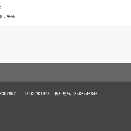
：
篇：平绳
971 13105201978 售后热线:13406446646